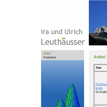
Artikel
Artikel
Projektliste
Titel
Friction
knots
(in Engl