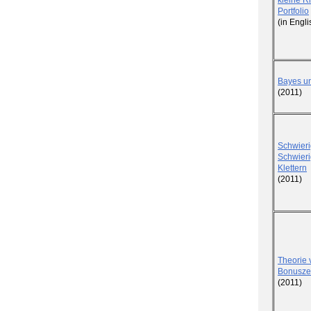
kleine R
Portfolio
(in Engli
Bayes u
(2011)
Schwier
Schwieri
Klettern
(2011)
Theorie 
Bonuszer
(2011)