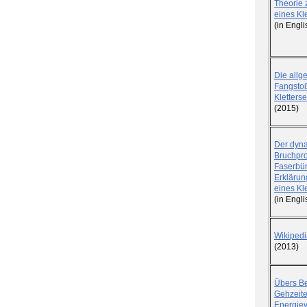
Theorie
eines Kle
(in Engl
Die allg
Fangstoß
Kletterse
(2015)
Der dyn
Bruchpro
Faserbün
Erklärun
eines Kle
(in Engl
Wikipedi
(2013)
Übers B
Gehzeite
Energie