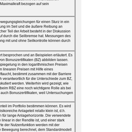
 Maximalkraft bezogen auf sein
Bewegungsgleichungen für einen Sturz in ein
ibung im Seil und die äußere Reibung an
er Teil der Arbeit besteht in der Diskussion
lauf durch die Seilbremse hat. Messungen des
ung mit und ohne Seilkontrolle können durch
ert besprochen und an Beispielen erläutert. Es
 von Bonuszertifikaten (BZ) abbilden lassen.
piegelung in den logarithmischen Preisen
 linearen Preisen mit Hilfe eines
ftaucht, bestimmt zusammen mit der Barriere
 verantwortlich für die Unterschiede zum BZ,
kutiert werden. Weiterhin wird gezeigt, wie
 beim RBZ eine noch wichtigere Rolle als bei
nd auch Bonuszertifikaten, weil Untersuchungen
oanteil im Portfolio bestimmen können. Es wird
koreiche Anlageteil relativ klein ist, d.h.
h für lange Anlagehorizonte. Die verwendete
near in der Rendite ist, und einer stark
e der Nutzenfunktion werden mit der
che Bewegung berechnet, dem Standardmodell