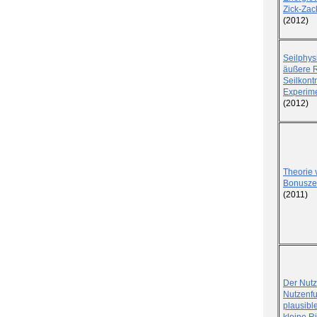
Zick-Za
(2012)
Seilphys
äußere 
Seilkont
Experim
(2012)
Theorie 
Bonuszer
(2011)
Der Nut
Nutzenfu
plausibl