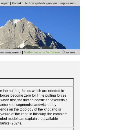
|
|
|
English
Kontakt
Nutzungsbedingungen
Impressum
|
|
ikomanagement
Mathematische Verfahren
Über uns
or the holding forces which are needed to
 forces become zero for finite pulling forces,
 when first, the friction coefficient exceeds a
on some knot segments sandwiched by
nds on the topology of the knot and is
rvature of the knot. In this way, the complete
sented model can explain the available
hanics (2024).