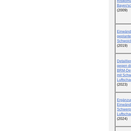
Risikom
Bayes's
(2009)
Einwänd
geplant
Schwoic
(2019)
Detailli
gegen di
BRM-Dep
mit Schw
Luftscha
(2023)
Ergänzu
Einwänd
Schwerp
Luftscha
(2024)