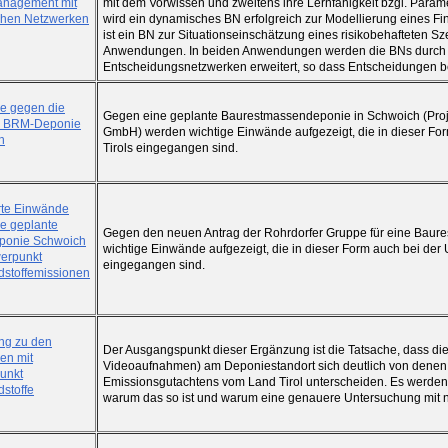
anagement mit
mit dem Vorwissen und zweitens ihre Lernfähigkeit bzgl. Parame
chen Netzwerken
wird ein dynamisches BN erfolgreich zur Modellierung eines Fin
ist ein BN zur Situationseinschätzung eines risikobehafteten Sze
Anwendungen. In beiden Anwendungen werden die BNs durch Ei
Entscheidungsnetzwerken erweitert, so dass Entscheidungen b
e gegen die
Gegen eine geplante Baurestmassendeponie in Schwoich (Projek
e BRM-Deponie
GmbH) werden wichtige Einwände aufgezeigt, die in dieser Fo
h
Tirols eingegangen sind.
erte Einwände
e geplante
Gegen den neuen Antrag der Rohrdorfer Gruppe für eine Bau
onie Schwoich
wichtige Einwände aufgezeigt, die in dieser Form auch bei der
erpunkt
eingegangen sind.
dstoffemissionen
ng zu den
Der Ausgangspunkt dieser Ergänzung ist die Tatsache, dass di
en mit
Videoaufnahmen) am Deponiestandort sich deutlich von denen
unkt
Emissionsgutachtens vom Land Tirol unterscheiden. Es werde
dstoffe
warum das so ist und warum eine genauere Untersuchung mit n