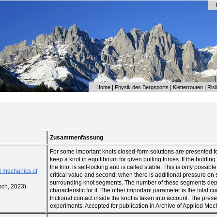
|
|
|
Home
Physik des Bergsports
Kletterrouten
Ris
Zusammenfassung
For some important knots closed-form solutions are presented f
keep a knot in equilibrium for given pulling forces. If the holding
the knot is self-locking and is called stable. This is only possible
al mechanics of
critical value and second, when there is additional pressure 
surrounding knot segments. The number of these segments depe
isch, 2023)
characteristic for it. The other important parameter is the total cu
frictional contact inside the knot is taken into account. The pre
experiments. Accepted for publication in Archive of Applied Mec