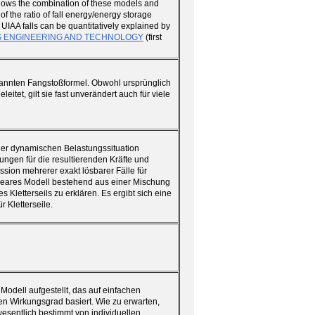
lows the combination of these models and
 of the ratio of fall energy/energy storage
UIAA falls can be quantitatively explained by
RTS ENGINEERING AND TECHNOLOGY
(first
ekannten Fangstoßformel. Obwohl ursprünglich
eitet, gilt sie fast unverändert auch für viele
iner dynamischen Belastungssituation
ngen für die resultierenden Kräfte und
sion mehrerer exakt lösbarer Fälle für
ineares Modell bestehend aus einer Mischung
letterseils zu erklären. Es ergibt sich eine
 Kletterseile.
Modell aufgestellt, das auf einfachen
en Wirkungsgrad basiert. Wie zu erwarten,
wesentlich bestimmt von individuellen