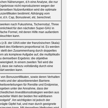
schen Näherungen, d.h eine Analyse, die nur
 Ergebnisse nicht reproduzieren wegen der
t derselben Nutzenfunktion wird die optimale
szertifikaten bestimmt. Abhängig vom
, d.h. Cap, Bonuslevel, etc. berechnet.
ftwerken nach Fukushima, Tschernobyl, Three
einlichkeit für den nächsten Super-GAU in
nfache Formel, mit deren Hilfe man außerdem
hleuchten kann.
la (z.B. der UIAA oder der französischen Skala)
eit des Kletterers proportional ist. Es werden
e stellt den Zusammenhang durch doppeltes
ern als komplexe Aufgabe auf, die multiplikativ
u demselben Ergebnis: die objektive
ierigkeit. In einem zweiten Teil wird die
t, dass sie nahezu vollständig durch eine
lärt werden kann.
 von Bonuszertifikaten, sowie deren Verhalten
evels und der absorbierenden Barriere.
keitsverteilungen für Rendite und Endpreise,
gegeben unter der Annahme, dass der
hiedlichen Investitionsstrategien werden aus
pezieller Wahl der beiden frei wählbaren
stgeld". Am wichtigsten ist jedoch der
prägte Gipfel hat, und man durch geeignete
n erzeugen kann. Mit denselben Methoden wird