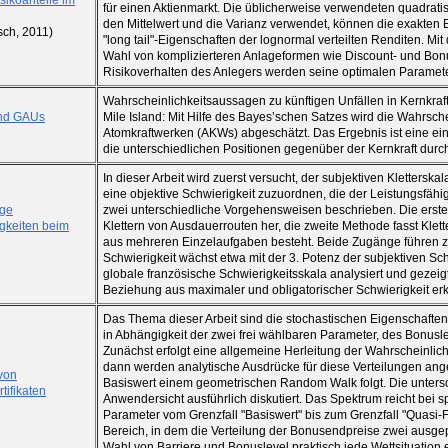
isikoanteile im
für einen Aktienmarkt. Die üblicherweise verwendeten quadrati
den Mittelwert und die Varianz verwendet, können die exakten
sch, 2011)
"long tail"-Eigenschaften der lognormal verteilten Renditen. Mi
Wahl von komplizierteren Anlageformen wie Discount- und Bonu
Risikoverhalten des Anlegers werden seine optimalen Parameter
Wahrscheinlichkeitsaussagen zu künftigen Unfällen in Kernkra
nd GAUs
Mile Island: Mit Hilfe des Bayes’schen Satzes wird die Wahrsch
Atomkraftwerken (AKWs) abgeschätzt. Das Ergebnis ist eine ei
die unterschiedlichen Positionen gegenüber der Kernkraft durc
In dieser Arbeit wird zuerst versucht, der subjektiven Kletterska
eine objektive Schwierigkeit zuzuordnen, die der Leistungsfähigk
ige
zwei unterschiedliche Vorgehensweisen beschrieben. Die erst
gkeiten beim
Klettern von Ausdauerrouten her, die zweite Methode fasst Klett
aus mehreren Einzelaufgaben besteht. Beide Zugänge führen z
Schwierigkeit wächst etwa mit der 3. Potenz der subjektiven Schw
globale französische Schwierigkeitsskala analysiert und gezeig
Beziehung aus maximaler und obligatorischer Schwierigkeit erk
Das Thema dieser Arbeit sind die stochastischen Eigenschaften
in Abhängigkeit der zwei frei wählbaren Parameter, des Bonusl
Zunächst erfolgt eine allgemeine Herleitung der Wahrscheinlich
dann werden analytische Ausdrücke für diese Verteilungen an
von
Basiswert einem geometrischen Random Walk folgt. Die untersc
tifikaten
Anwendersicht ausführlich diskutiert. Das Spektrum reicht bei s
Parameter vom Grenzfall "Basiswert" bis zum Grenzfall "Quasi-Fe
Bereich, in dem die Verteilung der Bonusendpreise zwei ausge
Wahl von Barriere und Bonuslevel praktisch jede Wettsituatio