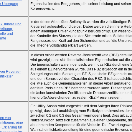
ck Übergang
Eigenschaften des Berggehers, d.h. seiner Leistung und seiner
Körpergewicht.
In der dritten Arbeit über Seilphysik werden die vollständigen 
ik: Innere und
Kletterseil aufgestellt und gelöst. Dabei werden die innere Re
Reibung,
einem alleinigen Umlenkungspunkt berücksichtigt. Ein wesentlich
rolle und
der Kontrolle des Sturzes, die der Sichernde mittels Seildurch
ente
Fangstosses, der Kraft auf den Sichernden und auf die Umlenk
die Theorie vollständig erklärt werden.
In dieser Arbeit werden Reverse-Bonuszertifikate (RBZ) detailli
wird gezeigt, dass sich ihre statistischen Eigenschaften auf die
Die Eigenschaften wären identisch, wenn das RBZ durch eine S
aus einem BZ hervorgehen würde. Das RBZ ist jedoch ein in den
von Reverse-
Spiegelungspunkts S erzeugtes BZ. S, das beim BZ gar nicht au
tifikaten
und dem Bonuslevel den Charakter des RBZ. S ist hauptsächlich
die, wie auch die Gemeinsamkeiten, in dieser Arbeit genauer dis
der faire Preis eines RBZ berechnet werden kann. Dieser spielt
einfacher konstruierten Zertifikaten wie Discountzertifikaten u
hier große Abweichungen zu realen RBZ Preisen zeigen.
Ein Utility-Ansatz wird vorgestellt, mit dem Anleger ihren Risik
gezeigt, dass fast unabhängig vom Risikotyp des Investors der risi
zwischen 0.2 und 0.3 des Gesamtvermögens liegt. Dies gilt auc
zen von
Nutzenfunktion setzt sich zusammen aus einer Komponente, die li
nktionen: eine
abnehmenden Komponente für die Verluste. Die Erwartungswert
e Erklärung für
Wahrscheinlichkeitsverteilung für eine geometrische Browns