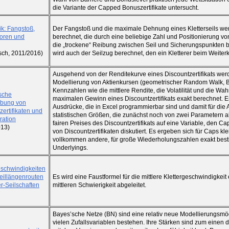
die Variante der Capped Bonuszertifikate untersucht.
ik: Fangstoß,
Der Fangstoß und die maximale Dehnung eines Kletterseils wer
toren und
berechnet, die durch eine beliebige Zahl und Positionierung von
die „trockene“ Reibung zwischen Seil und Sicherungspunkten ber
isch, 2011/2016)
wird auch der Seilzug berechnet, den ein Kletterer beim Weiter
Ausgehend von der Renditekurve eines Discountzertifikats wer
Modellierung von Aktienkursen (geometrischer Random Walk, B
Kennzahlen wie die mittlere Rendite, die Volatilität und die Wah
sche
maximalen Gewinn eines Discountzertifikats exakt berechnet. Es
ibung von
Ausdrücke, die in Excel programmierbar sind und damit für di
zertifikaten und
statistischen Größen, die zunächst noch von zwei Parametern
ration
fairen Preises des Discountzertifikats auf eine Variable, den C
013)
von Discountzertifikaten diskutiert. Es ergeben sich für Caps k
vollkommen andere, für große Wiederholungszahlen exakt best
Underlyings.
eschwindigkeiten
eillängenrouten
Es wird eine Faustformel für die mittlere Klettergeschwindigkeit
er-Seilschaften
mittleren Schwierigkeit abgeleitet.
Bayes’sche Netze (BN) sind eine relativ neue Modellierungsmög
vielen Zufallsvariablen bestehen. Ihre Stärken sind zum einen 