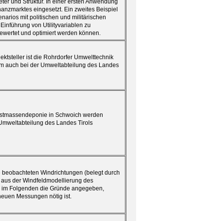
ter und Struktur. In einer ersten Anwendung
anzmarktes eingesetzt. Ein zweites Beispiel
narios mit politischen und militärischen
nführung von Utilityvariablen zu
ewertet und optimiert werden können.
tsteller ist die Rohrdorfer Umwelttechnik
rm auch bei der Umweltabteilung des Landes
restmassendeponie in Schwoich werden
 Umweltabteilung des Landes Tirols
e beobachteten Windrichtungen (belegt durch
 aus der Windfeldmodellierung des
n im Folgenden die Gründe angegeben,
euen Messungen nötig ist.