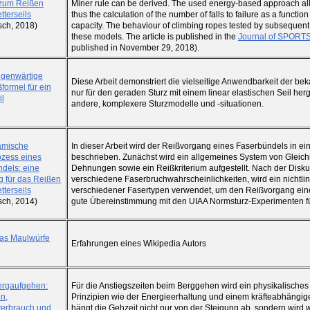
 zum Reißen
Miner rule can be derived. The used energy-based approach al
tterseils
thus the calculation of the number of falls to failure as a function
isch, 2018)
capacity. The behaviour of climbing ropes tested by subsequent 
these models. The article is published in the
Journal of SPO
published in November 29, 2018).
egenwärtige
Diese Arbeit demonstriert die vielseitige Anwendbarkeit der b
formel für ein
nur für den geraden Sturz mit einem linear elastischen Seil hergel
il
andere, komplexere Sturzmodelle und -situationen.
amische
In dieser Arbeit wird der Reißvorgang eines Faserbündels in e
zess eines
beschrieben. Zunächst wird ein allgemeines System von Gleichu
dels: eine
Dehnungen sowie ein Reißkriterium aufgestellt. Nach der Diskus
g für das Reißen
verschiedene Faserbruchwahrscheinlichkeiten, wird ein nichtl
tterseils
verschiedener Fasertypen verwendet, um den Reißvorgang eines K
isch, 2014)
gute Übereinstimmung mit den UIAA Normsturz-Experimenten für
as Maulwürfe
Erfahrungen eines Wikipedia Autors
ergaufgehen:
Für die Anstiegszeiten beim Berggehen wird ein physikalisches 
n,
Prinzipien wie der Energieerhaltung und einem kräfteabhängig
verbrauch und
hängt die Gehzeit nicht nur von der Steigung ab, sondern wird 