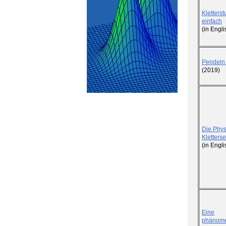
Kletterst
einfach
(in Engl
Pendeln 
(2019)
Die Phys
Kletterse
(in Engl
Eine
phänome