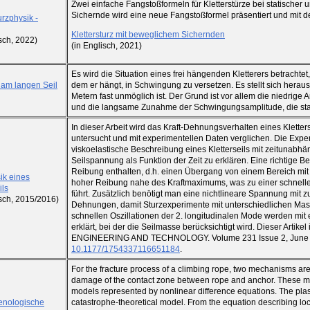
Zwei einfache Fangstoßformeln für Kletterstürze bei statische
Sichernde wird eine neue Fangstoßformel präsentiert und mit d
urzphysik -
Klettersturz mit beweglichem Sichernden
isch, 2022)
(in Englisch, 2021)
Es wird die Situation eines frei hängenden Kletterers betrachtet,
am langen Seil
dem er hängt, in Schwingung zu versetzen. Es stellt sich heraus
Metern fast unmöglich ist. Der Grund ist vor allem die niedrig
und die langsame Zunahme der Schwingungsamplitude, die star
In dieser Arbeit wird das Kraft-Dehnungsverhalten eines Kletter
untersucht und mit experimentellen Daten verglichen. Die Expe
viskoelastische Beschreibung eines Kletterseils mit zeitunabhän
Seilspannung als Funktion der Zeit zu erklären. Eine richtige 
Reibung enthalten, d.h. einen Übergang von einem Bereich mit
ik eines
hoher Reibung nahe des Kraftmaximums, was zu einer schnellen
ils
führt. Zusätzlich benötigt man eine nichtlineare Spannung mit 
isch, 2015/2016)
Dehnungen, damit Sturzexperimente mit unterschiedlichen Mas
schnellen Oszillationen der 2. longitudinalen Mode werden mi
erklärt, bei der die Seilmasse berücksichtigt wird. Dieser Artikel
ENGINEERING AND TECHNOLOGY. Volume 231 Issue 2, June 201
10.1177/1754337116651184
.
For the fracture process of a climbing rope, two mechanisms are
damage of the contact zone between rope and anchor. These me
models represented by nonlinear difference equations. The plas
nologische
catastrophe-theoretical model. From the equation describing l