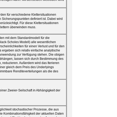
den für verschiedene Klettersituationen
 Sicherungspunkten definiert ist. Dabei wird
ücksichtigt. Für diese Klettersituationen
klettern überwinden muss.
den mit dem Standardmodell für die
lack-Scholes Modell) alle wesentlichen
rscheinlichkeiten für einen Verlust und für den
 ergeben sich relativ einfache analytische
e Anwendung zur Verfügung stehen. Die obigen
 abhängen, lassen sich durch Bestimmung des
ap, reduzieren. Außerdem wird das Iterieren
leiner gleich dem Preis des Underlyings
immbare Renditeverteilungen als die des
 einer Zweier-Seilschaft in Abhängigkeit der
lichkeit stochastischer Prozesse, die aus
die Kombinationsfähigkeit der aktuellen Daten