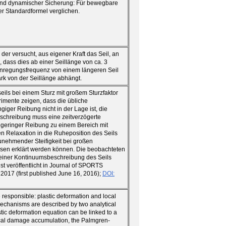
r und dynamischer Sicherung: Für bewegbare
er Standardformel verglichen.
 der versucht, aus eigener Kraft das Seil, an
, dass dies ab einer Seillänge von ca. 3
e Anregungsfrequenz von einem längeren Seil
k von der Seillänge abhängt.
seils bei einem Sturz mit großem Sturzfaktor
rimente zeigen, dass die übliche
giger Reibung nicht in der Lage ist, die
Beschreibung muss eine zeitverzögerte
 geringer Reibung zu einem Bereich mit
 Relaxation in die Ruheposition des Seils
zunehmender Steifigkeit bei großen
sen erklärt werden können. Die beobachteten
t einer Kontinuumsbeschreibung des Seils
 ist veröffentlicht in Journal of SPORTS
7 (first published June 16, 2016);
DOI:
 responsible: plastic deformation and local
chanisms are described by two analytical
tic deformation equation can be linked to a
ocal damage accumulation, the Palmgren-