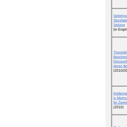
Seilphys
Sturzfak
Seilzug
(in Engl
Theoreti
Beschre
Discount
deren Ite
(2010/2
Kletterg
in Mehrs
für Zwei
(2010)