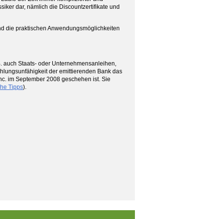
iker dar, nämlich die Discountzertifikate und
t und die praktischen Anwendungsmöglichkeiten
.B. auch Staats- oder Unternehmensanleihen,
ahlungsunfähigkeit der emittierenden Bank das
 Inc. im September 2008 geschehen ist. Sie
che Tipps
).