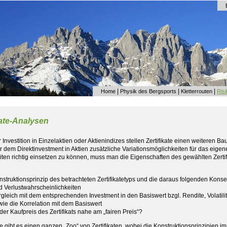
|
|
|
Home
Physik des Bergsports
Kletterrouten
Ris
kate-Analysen
Investition in Einzelaktien oder Aktienindizes stellen Zertifikate einen weiteren 
 dem Direktinvestment in Aktien zusätzliche Variationsmöglichkeiten für das eige
iten richtig einsetzen zu können, muss man die Eigenschaften des gewählten Zerti
nstruktionsprinzip des betrachteten Zertifikatetyps und die daraus folgenden Kon
d Verlustwahrscheinlichkeiten
rgleich mit dem entsprechenden Investment in den Basiswert bzgl. Rendite, Volatil
wie die Korrelation mit dem Basiswert
 der Kaufpreis des Zertifikats nahe am „fairen Preis“?
le gibt es einen ganzen „Zoo“ von Zertifikaten, wobei die Konstruktionsprinzipien i