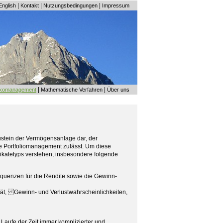
|
|
|
English
Kontakt
Nutzungsbedingungen
Impressum
|
|
ikomanagement
Mathematische Verfahren
Über uns
Baustein der Vermögensanlage dar, der
ne Portfoliomanagement zulässt. Um diese
fikatetyps verstehen, insbesondere folgende
sequenzen für die Rendite sowie die Gewinn-
ität, Gewinn- und Verlustwahrscheinlichkeiten,
m Laufe der Zeit immer komplizierter und