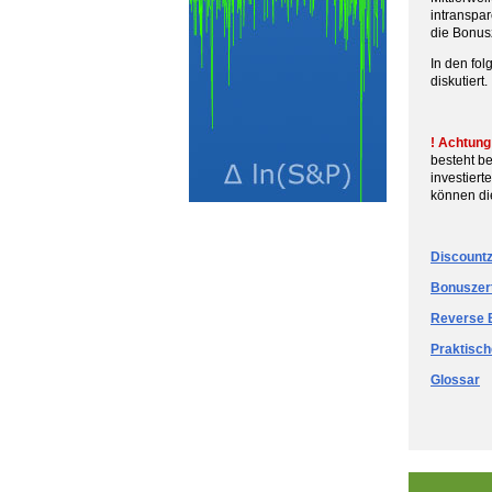
intranspar
die Bonusz
In den fol
diskutiert.
! Achtung 
besteht be
investiert
können di
Discountz
Bonuszert
Reverse B
Praktisch
Glossar