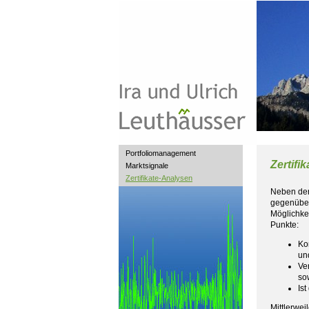
Portfoliomanagement
Zertifi
Marktsignale
Zertifikate-Analysen
Neben der 
gegenüber
Möglichke
Punkte:
Ko
un
Ve
so
Ist
Mittlerwei