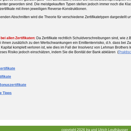
enter geworden sind. Die meistgekauften Typen stellen jedoch immer noch die Klass
ertifikate mit ihren jeweiligen Reverse-Konstruktionen.
genden Abschnitten wird die Theorie für verschiedene Zertifikatetypen dargestell
bei allen Zertifikaten:
Da Zertifikate rechtlich Schuldverschreibungen sind, wie z
i ihnen zusätzlich zu den Wertschwankungen ein Emittentenrisiko, d.h. dass bei Z
e Kapital komplett verloren ist, wie dies im Fall der Insolvenz von Lehman Brothers
eses Risiko jedoch einschätzen, indem Sie die Bonität der Bank abklären (
Praktis
ertifikate
ifikate
onuszertifikate
e Tipps
copyright 2026 Ira und Ulrich Leuthäusser