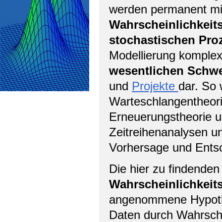
werden permanent mit 
Wahrscheinlichkeit
stochastischen Pro
Modellierung komplexe
wesentlichen Schw
und
Projekte
dar. So 
Warteschlangentheorie
Erneuerungstheorie un
Zeitreihenanalysen un
Vorhersage und Entsc
Die hier zu findenden
Wahrscheinlichkeit
angenommene Hypothe
Daten durch Wahrsche