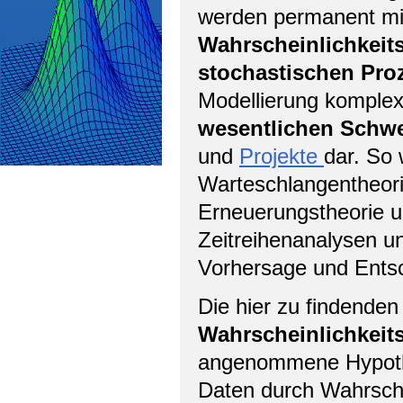
werden permanent mit 
Wahrscheinlichkeit
stochastischen Pro
Modellierung komplexe
wesentlichen Schw
und
Projekte
dar. So 
Warteschlangentheorie
Erneuerungstheorie un
Zeitreihenanalysen un
Vorhersage und Entsc
Die hier zu findenden
Wahrscheinlichkeit
angenommene Hypothe
Daten durch Wahrsche