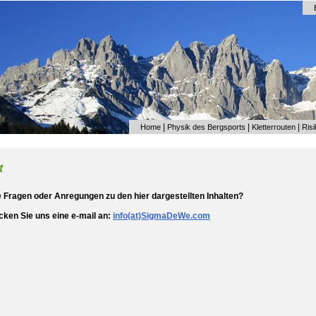
|
|
|
Home
Physik des Bergsports
Kletterrouten
Ris
t
 Fragen oder Anregungen zu den hier dargestellten Inhalten?
icken Sie uns eine e-mail an:
info(at)SigmaDeWe.com