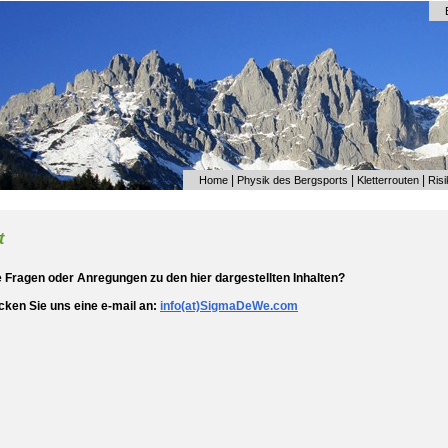
|
|
|
Home
Physik des Bergsports
Kletterrouten
Ris
t
 Fragen oder Anregungen zu den hier dargestellten Inhalten?
icken Sie uns eine e-mail an:
info(at)SigmaDeWe.com