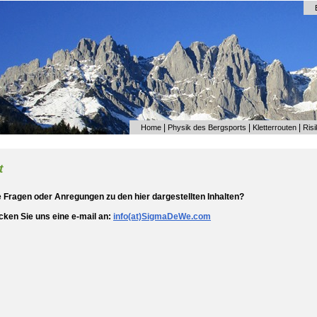
|
|
|
Home
Physik des Bergsports
Kletterrouten
Ris
t
 Fragen oder Anregungen zu den hier dargestellten Inhalten?
icken Sie uns eine e-mail an:
info(at)SigmaDeWe.com