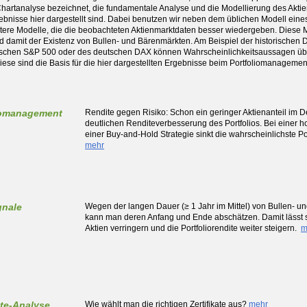
Chartanalyse bezeichnet, die fundamentale Analyse und die Modellierung des Akt
ebnisse hier dargestellt sind. Dabei benutzen wir neben dem üblichen Modell ei
rtere Modelle, die die beobachteten Aktienmarktdaten besser wiedergeben. Diese 
d damit der Existenz von Bullen- und Bärenmärkten. Am Beispiel der historischen 
schen S&P 500 oder des deutschen DAX können Wahrscheinlichkeitsaussagen übe
ese sind die Basis für die hier dargestellten Ergebnisse beim Portfoliomanagement, 
iomanagement
Rendite gegen Risiko: Schon ein geringer Aktienanteil im De
deutlichen Renditeverbesserung des Portfolios. Bei einer 
einer Buy-and-Hold Strategie sinkt die wahrscheinlichste Por
mehr
gnale
Wegen der langen Dauer (≥ 1 Jahr im Mittel) von Bullen- 
kann man deren Anfang und Ende abschätzen. Damit lässt s
Aktien verringern und die Portfoliorendite weiter steigern.
m
ate-Analyse
Wie wählt man die richtigen Zertifikate aus?
mehr