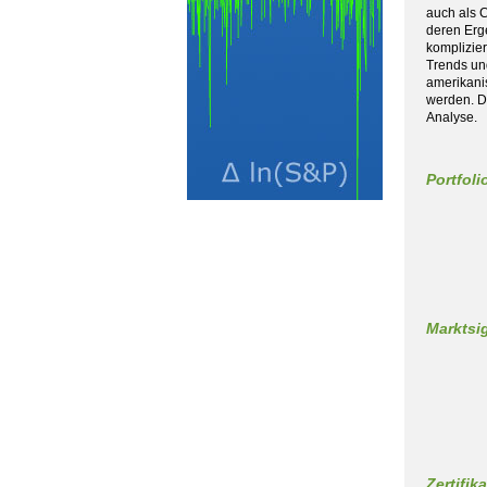
auch als 
deren Erg
komplizie
Trends un
amerikani
werden. Di
Analyse.
Portfol
Marktsi
Zertifik