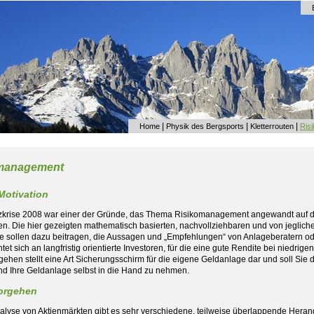
|
|
|
Home
Physik des Bergsports
Kletterrouten
Ris
management
Motivation
zkrise 2008 war einer der Gründe, das Thema Risikomanagement angewandt auf di
len. Die hier gezeigten mathematisch basierten, nachvollziehbaren und von jegli
e sollen dazu beitragen, die Aussagen und „Empfehlungen“ von Anlageberatern ode
htet sich an langfristig orientierte Investoren, für die eine gute Rendite bei niedrig
ehen stellt eine Art Sicherungsschirm für die eigene Geldanlage dar und soll Sie d
nd Ihre Geldanlage selbst in die Hand zu nehmen.
orgehen
nalyse von Aktienmärkten gibt es sehr verschiedene, teilweise überlappende Heran