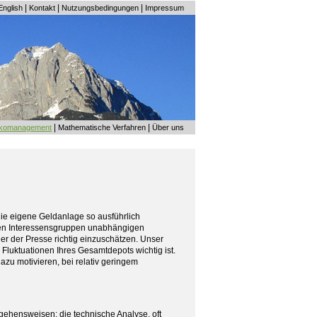
|
|
|
English
Kontakt
Nutzungsbedingungen
Impressum
|
|
ikomanagement
Mathematische Verfahren
Über uns
e eigene Geldanlage so ausführlich
chen Interessensgruppen unabhängigen
r der Presse richtig einzuschätzen. Unser
en Fluktuationen Ihres Gesamtdepots wichtig ist.
azu motivieren, bei relativ geringem
gehensweisen: die technische Analyse, oft