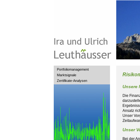
Portfoliomanagement
Risiko
Marktsignale
Zertifikate-Analysen
Unsere 
Die Finan
darzustel
Ergebniss
Ansatz ric
Unser Vorg
Zeitaufwa
Unser V
Bei der A