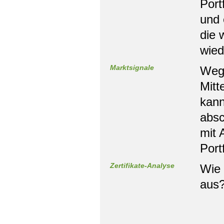
Port
und 
die 
wied
Marktsignale
Wege
Mitt
kann
absc
mit 
Port
Zertifikate-Analyse
Wie 
aus