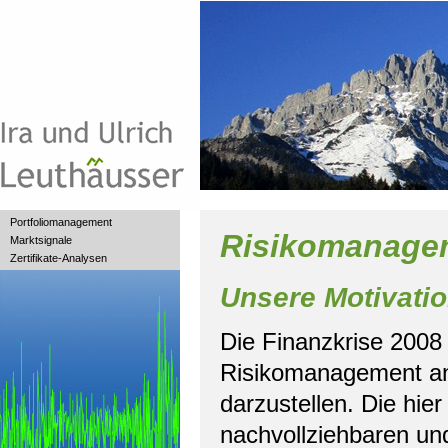
Portfoliomanagement
Risikomanage
Marktsignale
Zertifikate-Analysen
Unsere Motivati
Die Finanzkrise 2008
Risikomanagement ang
darzustellen. Die hie
nachvollziehbaren un