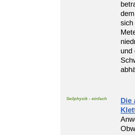
betr
dem 
sich
Mete
nied
und 
Schw
abhä
Seilphysik - einfach
Die 
Klet
Anwe
Obwo