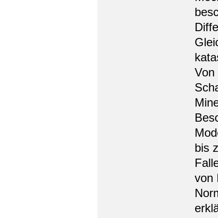
besc
Diff
Glei
kata
Von 
Scha
Mine
Besc
Mode
bis 
Fall
von 
Norm
erkl