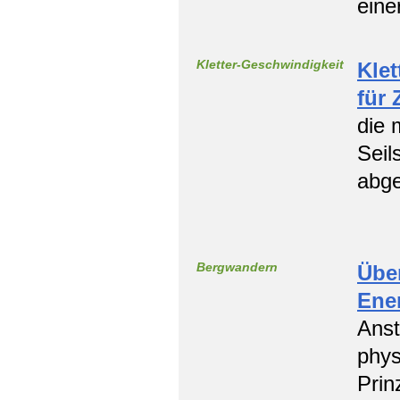
eine
Kletter-Geschwindigkeit
Kle
für 
die 
Seil
abge
Bergwandern
Übe
Ene
Anst
phys
Prin