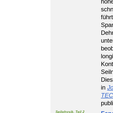
hohe
schn
führ
Span
Dehn
unte
beob
long
Kont
Seil
Dies
in
J
TE
publ
Seilphysik, Teil 2