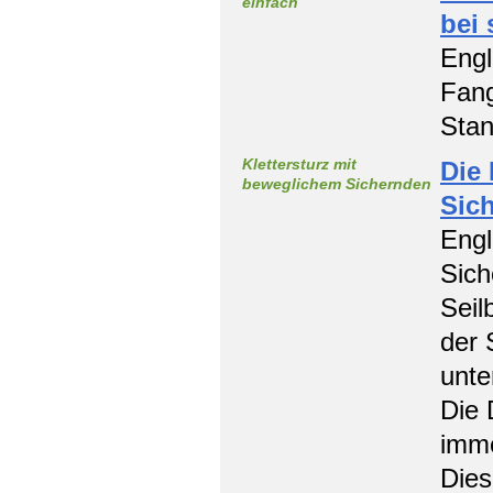
einfach
bei
Engl
Fang
Stan
Klettersturz mit
Die 
beweglichem Sichernden
Sic
Engl
Sich
Seil
der 
unte
Die 
imme
Dies