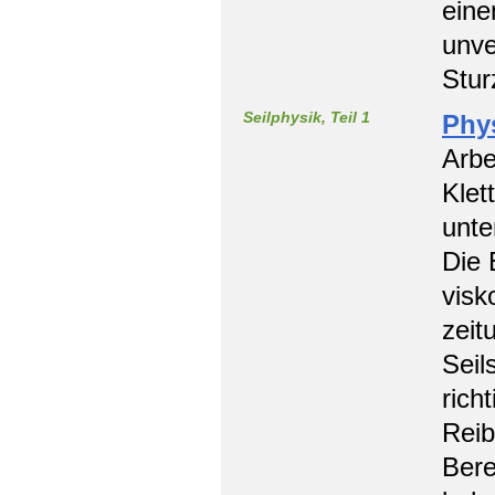
eine
unve
Stur
Seilphysik, Teil 1
Phys
Arbe
Klet
unte
Die 
visk
zeit
Seil
rich
Reib
Bere