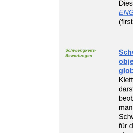
Dies
ENG
(fir
Schwierigkeits-
Schw
Bewertungen
obje
glob
Klet
dars
beob
man 
Schw
für 