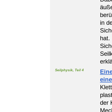
äuße
berü
in d
Sich
hat.
Sich
Seil
erkl
Seilphysik, Teil 4
Ein
eine
Klet
plas
der 
Mech