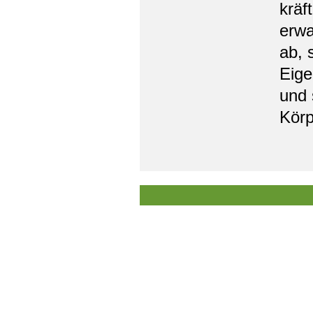
kräf
erwa
ab, 
Eige
und 
Körp