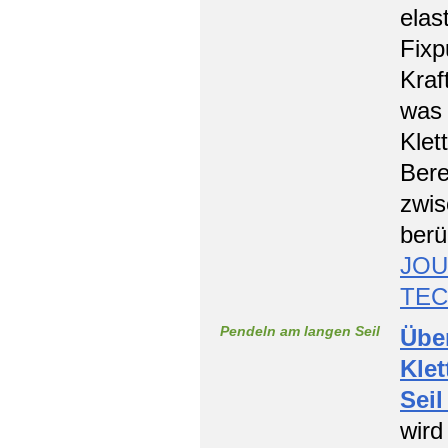
elas
Fixp
Kraf
was 
Klet
Bere
zwis
berü
JOU
TE
Pendeln am langen Seil
Über
Klet
Seil
wird