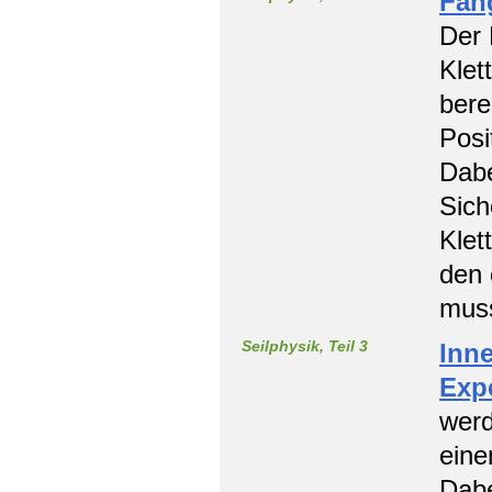
Fan
Der 
Klet
bere
Posi
Dabe
Sich
Klet
den 
mus
Seilphysik, Teil 3
Inne
Exp
werd
eine
Dabe